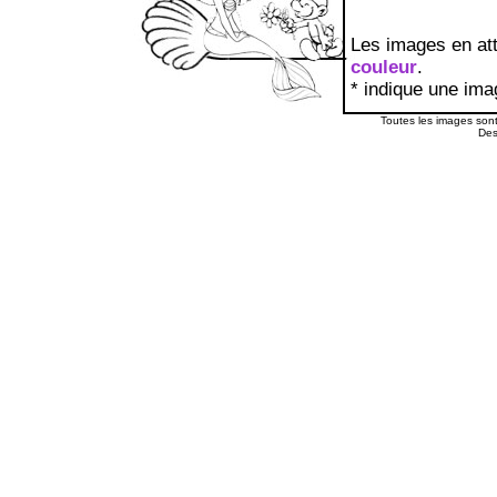
Les images en att
couleur
.
* indique une ima
Toutes les images sont 
Des