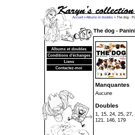
Accueil
>
Albums et doubles
> The dog - Pa
The dog - Panin
Albums et doubles
Conditions d'échanges
Liens
Contactez-moi
Manquantes
Aucune
Doubles
1, 15, 24, 25, 27,
121, 146, 179