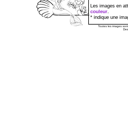
Les images en att
couleur
.
* indique une ima
Toutes les images sont 
Des